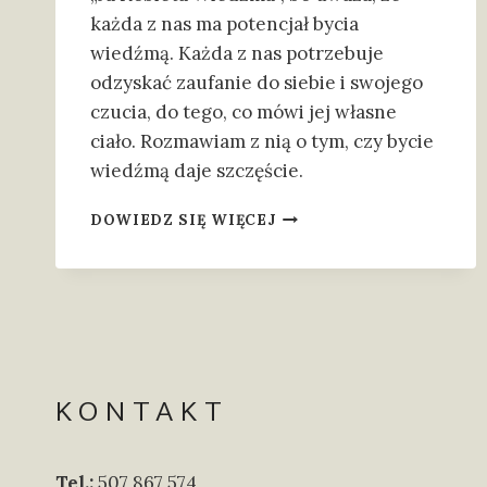
każda z nas ma potencjał bycia
wiedźmą. Każda z nas potrzebuje
odzyskać zaufanie do siebie i swojego
czucia, do tego, co mówi jej własne
ciało. Rozmawiam z nią o tym, czy bycie
wiedźmą daje szczęście.
WIEDŹMA
DOWIEDZ SIĘ WIĘCEJ
TO
SPOSÓB
ŻYCIA
KONTAKT
Tel.:
507 867 574