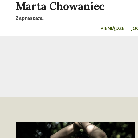
Marta Chowaniec
Przejdź
do
Zapraszam.
treści
PIENIĄDZE
JO