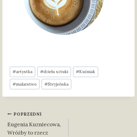
Tagi
#
artystka
#
dzieła sztuki
#
Kuźniak
wpisu:
#
malarstwo
#
Stryjeńska
NAWIGACJA
POPRZEDNI
Eugenia Kuzniecowa,
WPISU
Wróżby to rzecz